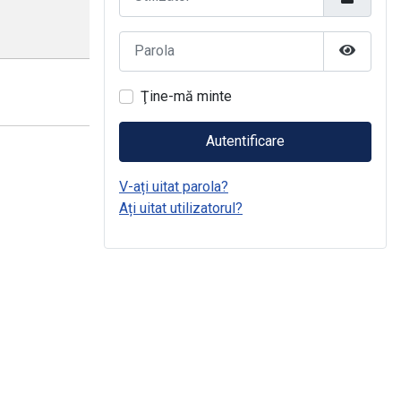
Parola
Arată Pa
Ţine-mă minte
Autentificare
V-ați uitat parola?
Ați uitat utilizatorul?