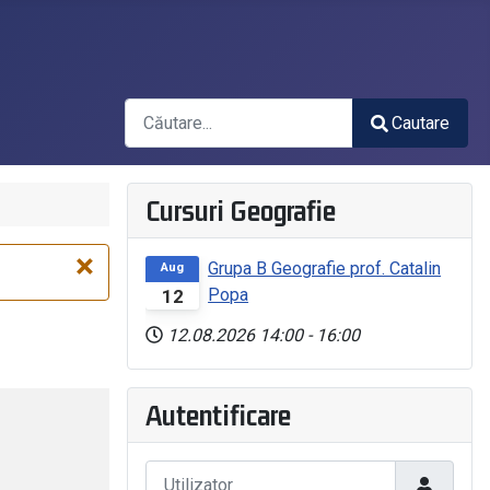
Căutare
Cautare
Type 2 or more characters for results.
Cursuri Geografie
×
Grupa B Geografie prof. Catalin
Aug
Popa
12
12.08.2026
14:00
-
16:00
Autentificare
Utilizator