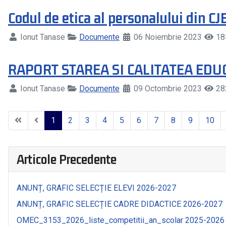
Codul de etica al personalului din C
Ionut Tanase
Documente
06 Noiembrie 2023
18
RAPORT STAREA SI CALITATEA EDU
Ionut Tanase
Documente
09 Octombrie 2023
28
1
2
3
4
5
6
7
8
9
10
Articole Precedente
ANUNȚ, GRAFIC SELECȚIE ELEVI 2026-2027
ANUNȚ, GRAFIC SELECȚIE CADRE DIDACTICE 2026-2027
OMEC_3153_2026_liste_competitii_an_scolar 2025-2026