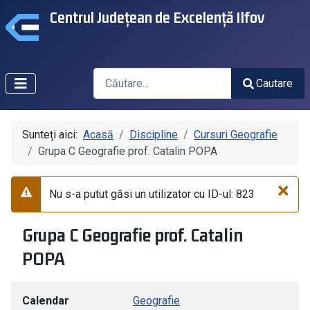
Centrul Județean de Excelență Ilfov
Căutare
Cautare
Type 2 or more characters for results.
Sunteți aici:
Acasă
Discipline
Cursuri Geografie
Grupa C Geografie prof. Catalin POPA
×
Nu s-a putut găsi un utilizator cu ID-ul: 823
Avertizare
Grupa C Geografie prof. Catalin
POPA
Calendar
Geografie