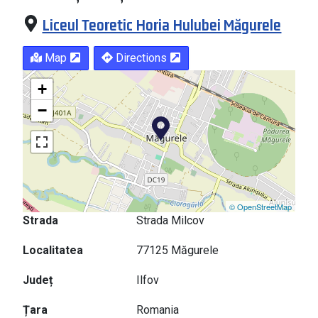
Liceul Teoretic Horia Hulubei Măgurele
Map
Directions
+
−
© OpenStreetMap
Strada
Strada Milcov
Localitatea
77125 Măgurele
Județ
Ilfov
Țara
Romania