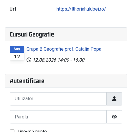
Url
https://lthoriahulubei.ro/
Cursuri Geografie
Grupa B Geografie prof. Catalin Popa
Aug
12
12.08.2026
14:00
-
16:00
Autentificare
Utilizator
Parola
Arată Pa
Ţine-mă minte