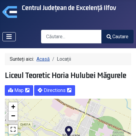
Centrul Județean de Excelență Ilfov
Căutare
Cautare
Type 2 or more characters for results.
Sunteți aici:
Acasă
Locații
Liceul Teoretic Horia Hulubei Măgurele
Map
Directions
+
−