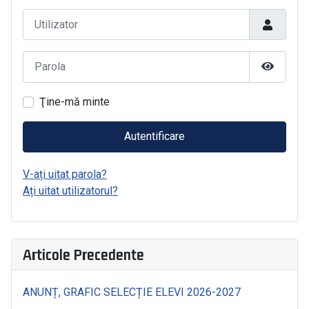
Utilizator
Parola
Arată Pa
Ţine-mă minte
Autentificare
V-ați uitat parola?
Ați uitat utilizatorul?
Articole Precedente
ANUNȚ, GRAFIC SELECȚIE ELEVI 2026-2027