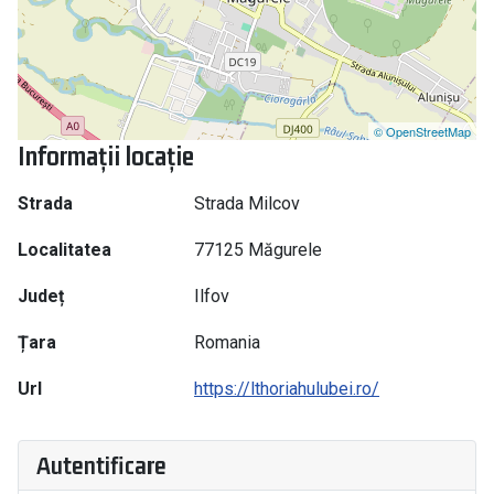
© OpenStreetMap
Informații locație
Strada
Strada Milcov
Localitatea
77125 Măgurele
Județ
Ilfov
Țara
Romania
Url
https://lthoriahulubei.ro/
Autentificare