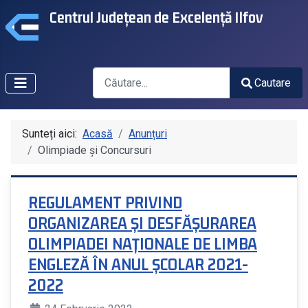
Centrul Județean de Excelență Ilfov
Căutare
Cautare
Type 2 or more characters for results.
Sunteți aici:
Acasă
Anunțuri
Olimpiade și Concursuri
REGULAMENT PRIVIND
ORGANIZAREA ȘI DESFĂȘURAREA
OLIMPIADEI NAȚIONALE DE LIMBA
ENGLEZĂ ÎN ANUL ȘCOLAR 2021-
2022