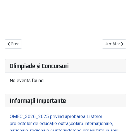
Articol precedent: Calendar concursuri finantate
Articolul urmă
Prec
Următor
Olimpiade și Concursuri
No events found
Informații Importante
OMEC_3026_2025 privind aprobarea Listelor
proiectelor de educație extrașcolară internaționale,
naționale, regionale și interjudețene organizate în anul