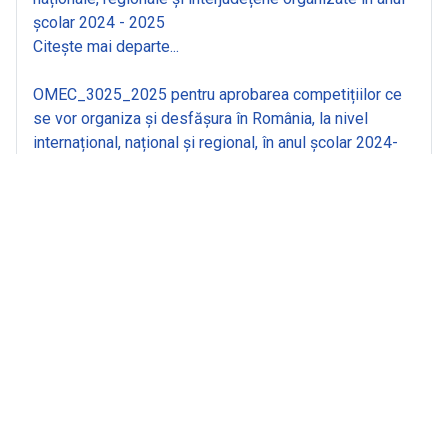
școlar 2024 - 2025
Citește mai departe...
OMEC_3025_2025 pentru aprobarea competițiilor ce
se vor organiza și desfășura în România, la nivel
internațional, național și regional, în anul școlar 2024-
2025
Citește mai departe...
Calendar fara finantare
Citește mai departe...
Calendar concursuri finantate
Citește mai departe...
Calendar Pregatire loturi
Citește mai departe...