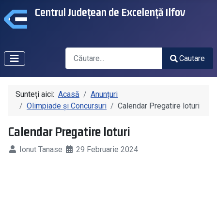
Centrul Județean de Excelență Ilfov
Căutare
Cautare
Type 2 or more characters for results.
Sunteți aici:
Acasă
Anunțuri
Olimpiade și Concursuri
Calendar Pregatire loturi
Calendar Pregatire loturi
Ionut Tanase
29 Februarie 2024