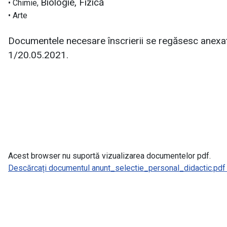
Biologie,
Fizică
• Chimie,
• Arte
Documentele necesare înscrierii se regăsesc anexate
1/20.05.2021.
Acest browser nu suportă vizualizarea documentelor pdf.
Descărcați documentul anunt_selectie_personal_didactic.pdf p