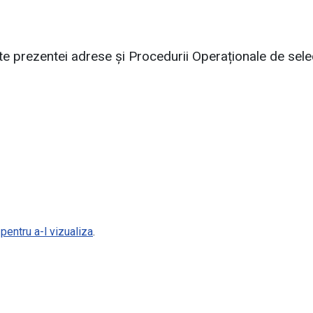
 prezentei adrese și Procedurii Operaționale de selec
entru a-l vizualiza
.