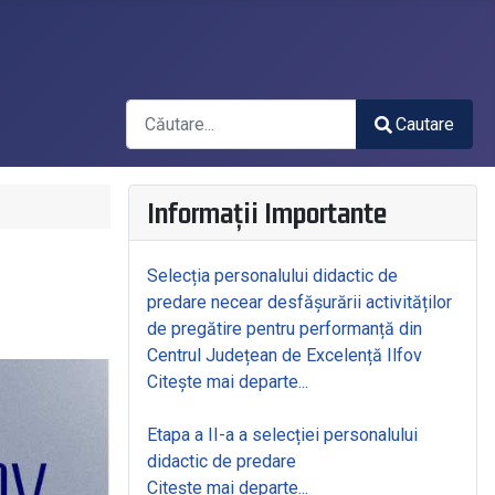
Căutare
Cautare
Type 2 or more characters for results.
Informații Importante
Selecția personalului didactic de
predare necear desfășurării activităților
de pregătire pentru performanță din
Centrul Județean de Excelență Ilfov
Citește mai departe...
Etapa a II-a a selecției personalului
didactic de predare
Citește mai departe...