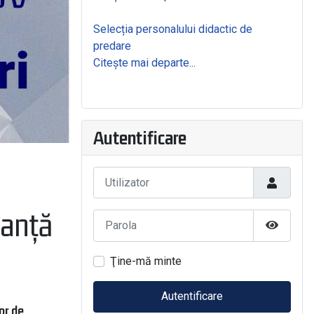
Selecția personalului didactic de
predare
Citește mai departe...
Autentificare
Utilizator
manță
Parola
Arată Pa
Ţine-mă minte
Autentificare
or de