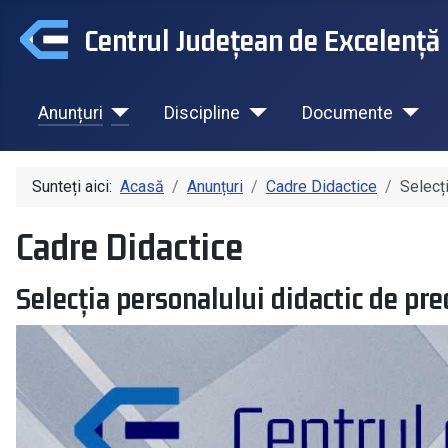
Centrul Județean de Excelență 
Anunțuri
Discipline
Documente
Sunteți aici:
Acasă
Anunțuri
Cadre Didactice
Selecț
Cadre Didactice
Selecția personalului didactic de pr