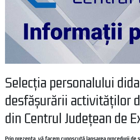
Selecția personalului did
desfășurării activităților
din Centrul Județean de E
Prin prezenta, vă facem cunoscută lansarea procedurii de sel