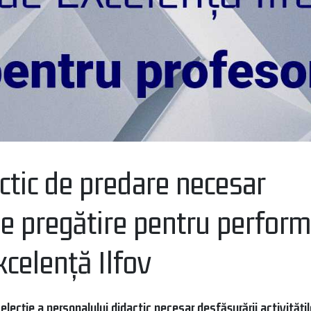
actic de predare necesar
 de pregătire pentru perfor
xcelență Ilfov
ecție a personalului didactic necesar desfășurării activitățil