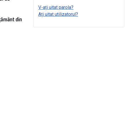
V-ați uitat parola?
Ați uitat utilizatorul?
ățământ din