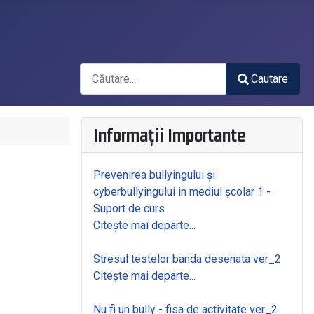
Căutare
Cautare
Type 2 or more characters for results.
Informații Importante
Prevenirea bullyingului și
cyberbullyingului in mediul școlar 1 -
Suport de curs
Citește mai departe...
Stresul testelor banda desenata ver_2
Citește mai departe...
Nu fi un bully - fisa de activitate ver_2