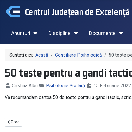
Centrul Județean de Excelență 
Anunțuri
Discipline
Documente
Sunteți aici:
Acasă
Consiliere Psihologică
50 teste pe
50 teste pentru a gandi tacti
Cristina Albu
Psihologie Școlară
15 Februarie 202
Va recomandam cartea 50 de teste pentru a gandi tactic, scris
Articol precedent: Nu fi un bully - fisa de activitate ver_2
Prec