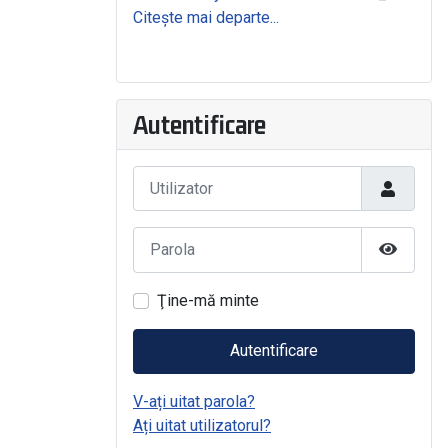
Citește mai departe...
Autentificare
Utilizator
Parola
Arată Pa
Ţine-mă minte
Autentificare
V-ați uitat parola?
Ați uitat utilizatorul?