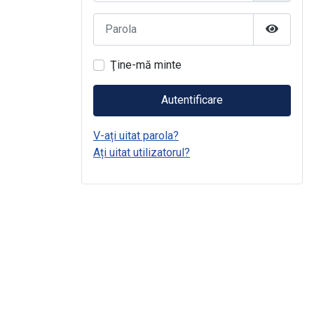
Parola
Arată Pa
Ţine-mă minte
Autentificare
V-ați uitat parola?
Ați uitat utilizatorul?