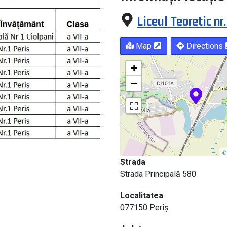
Liceul Teoretic nr.
Map
Directions
+
−
©
Strada
Strada Principală 580
Localitatea
077150 Periș