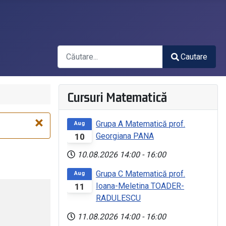
Căutare
Cautare
Type 2 or more characters for results.
Cursuri Matematică
×
Grupa A Matematică prof.
Aug
Georgiana PANA
10
10.08.2026
14:00
-
16:00
Grupa C Matematică prof.
Aug
Ioana-Meletina TOADER-
11
RADULESCU
11.08.2026
14:00
-
16:00