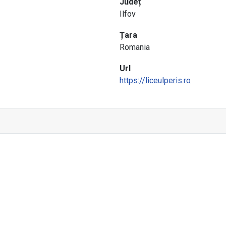
Județ
Ilfov
Țara
Romania
Url
https://liceulperis.ro