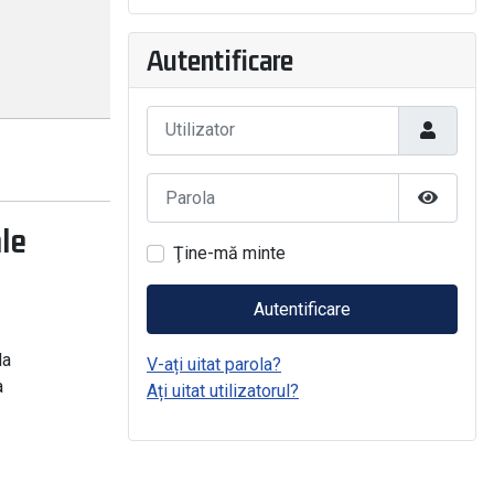
Autentificare
Utilizator
Parola
Arată Pa
le
Ţine-mă minte
Autentificare
la
V-ați uitat parola?
a
Ați uitat utilizatorul?