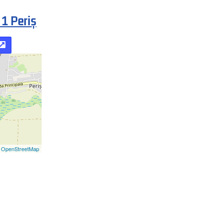
 1 Periș
 OpenStreetMap