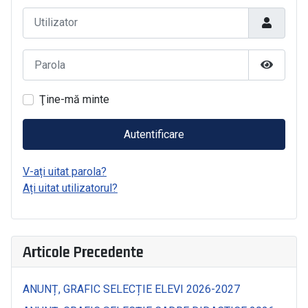
Utilizator
Parola
Arată Pa
Ţine-mă minte
Autentificare
V-ați uitat parola?
Ați uitat utilizatorul?
Articole Precedente
ANUNȚ, GRAFIC SELECȚIE ELEVI 2026-2027