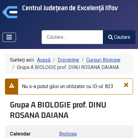
Centrul Județean de Excelență Ilfov
Căutare
Cautare
Type 2 or more characters for results.
Sunteți aici:
Acasă
Discipline
Cursuri Biologie
Grupa A BIOLOGIE prof. DINU ROSANA DAIANA
×
Nu s-a putut găsi un utilizator cu ID-ul: 823
Avertizare
Grupa A BIOLOGIE prof. DINU
ROSANA DAIANA
Calendar
Biologie